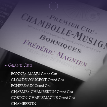
Domaine Michel
Magnien
Frédéric Magnien
Vins
Grand Cru
Carte
BONNES-MARES Grand Cru
Domaine Michel Magnien
CLOS DE VOUGEOT Grand Cru
Frédéric Magnien
ECHEZEAUX Grand Cru
L'esprit du domaine
CHARMES-CHAMBERTIN Grand Cru
CORTON-CHARLEMAGNE Grand Cru
Et Aussi
CHAMBERTIN