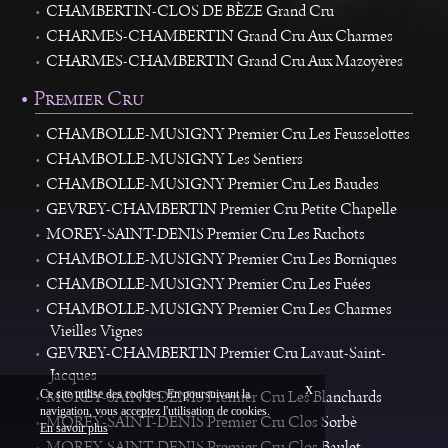
Boutique
CHAMBERTIN-CLOS DE BÈZE Grand Cru
CHARMES-CHAMBERTIN Grand Cru Aux Charmes
CHARMES-CHAMBERTIN Grand Cru Aux Mazoyères
Premier Cru
CHAMBOLLE-MUSIGNY Premier Cru Les Feusselottes
CHAMBOLLE-MUSIGNY Les Sentiers
CHAMBOLLE-MUSIGNY Premier Cru Les Baudes
GEVREY-CHAMBERTIN Premier Cru Petite Chapelle
MOREY-SAINT-DENIS Premier Cru Les Ruchots
CHAMBOLLE-MUSIGNY Premier Cru Les Borniques
CHAMBOLLE-MUSIGNY Premier Cru Les Fuées
CHAMBOLLE-MUSIGNY Premier Cru Les Charmes
Vieilles Vignes
GEVREY-CHAMBERTIN Premier Cru Lavaut-Saint-
Jacques
x
Ce site utilise des cookies. En poursuivant la
MOREY-SAINT-DENIS Premier Cru Les Blanchards
navigation, vous acceptez l'utilisation de cookies.
English
Mentions Légales
MOREY-SAINT-DENIS Premier Cru Clos Sorbè
En savoir plus
Création Vinium