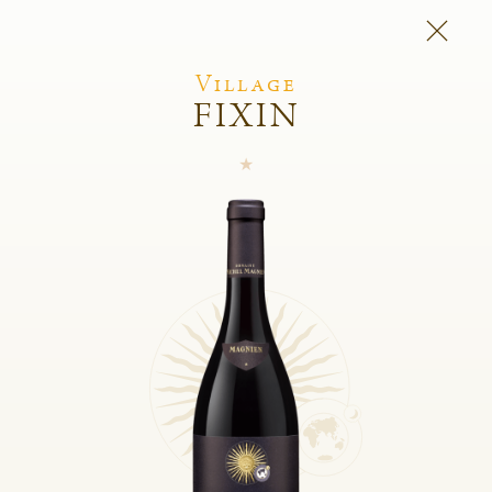
Village
FIXIN
Domaine Michel
Magnien
Frédéric Magnien
Vins
L'esprit du domaine
Et Aussi
Boutique