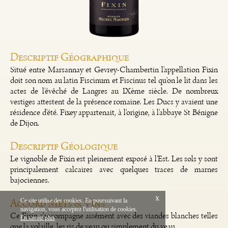
Descriptif Géographique
Situé entre Marsannay et Gevrey-Chambertin l'appellation Fixin
doit son nom au latin Fiscinum et Fiscinus tel qu'on le lit dans les
actes de l'évêché de Langres au IXème siècle. De nombreux
vestiges attestent de la présence romaine. Les Ducs y avaient une
résidence d'été. Fixey appartenait, à l'origine, à l'abbaye St Bénigne
de Dijon.
Descriptif Géologique
Le vignoble de Fixin est pleinement exposé à l'Est. Les sols y sont
principalement calcaires avec quelques traces de marnes
bajociennes.
x
Accord Mets & Vins
Ce site utilise des cookies. En poursuivant la
navigation, vous acceptez l'utilisation de cookies.
English
Mentions Légales
Ce Fixin s'accompagne aisément avec des viandes blanches telles
En savoir plus
Création Vinium
que la volaille, les ris de veau ou simplement du veau.